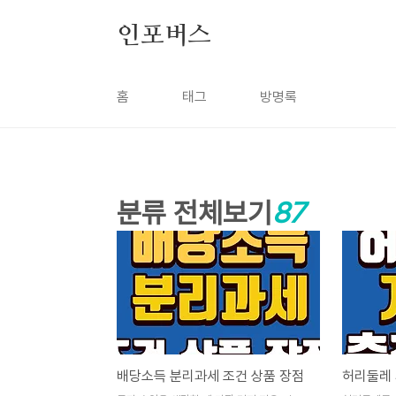
본문 바로가기
인포버스
홈
태그
방명록
분류 전체보기
87
배당소득 분리과세 조건 상품 장점