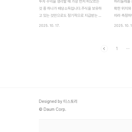
투자 수익을 생각할 때 가장 먼저 떠오르는
허리둘레를 
것 중 하나가 배당소득입니다.주식을 보유하
확한 위치와
고 있는 것만으로도 정기적으로 지급받는 이
따라 측정하
익, 참 매력적인 수입원이죠.하지만 이런 배
다.허리둘레
2025. 10. 17.
2025. 10. 1
당소득에도 세금이 붙는다는 사실, 알고 계셨
바로 위, 즉
나요?이 글에서는 배당소득에 부과되는 세금
가장 잘록한
과 그 중에서도 ‘분리과세’라는 제도에 대해
너무 들이마
1
···
자세히 설명해드립니다.배당소득이란 무엇인
상태에서 재
가요?배당소득은 주식이나 펀드 등을 통해
구줄자 (유
발생하는 수익 중에서, 기업이 이익을 주주에
거울 (위치를
게 배당금 형태로 지급할 때 발생하는 소득입
용)허리둘레
니다.예를 들어 어떤 기업이 1주당 1,000원
합니다.줄자
의 배당금을 지급한다면, 해당 주식을 100주
으로 감습니
가지고 있는 사람은 10만 원의 배당소득을
도록 합니다
얻게 되는 거죠.이런 소득은 금융소득에 해당
니다.평균 
Designed by 티스토리
되며, 일정 금액을 초과하면 종합소득세 신고
성 평균정상
© Daum Corp.
대상이 됩니다.단순히 ‘돈..
의 필요81~8