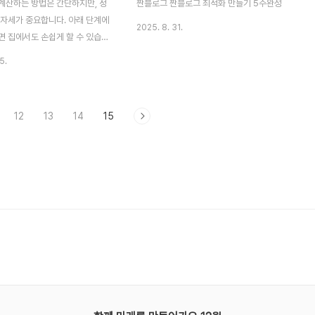
계산하는 방법은 간단하지만, 정
짠블로그 짠블로그 최적화 만들기 5주완성
 자세가 중요합니다. 아래 단계에
2025. 8. 31.
면 집에서도 손쉽게 할 수 있습니
 측정 위치허리둘레는 보통 배꼽
5.
 갈비뼈 아래와 골반뼈 위 사이의
 부분을 기준으로 합니다. 숨을
시거나 내쉬지 않고 자연스러운
12
13
14
15
는 것이 가장 정확합니다.측정 도
연한 천이나 플라스틱 재질 권장)
 확인할 때 유용)종이와 펜 (기록
 측정 방법서서 바른 자세를 유지
를 허리의 가장 가는 부분에 수평
다.줄자가 피부에 너무 조이지 않
.숨을 내쉰 상태에서 수치를 읽습
허리둘레 비교표구분남성 평균여
 범위80cm 이하75cm 이하주
9cm76..