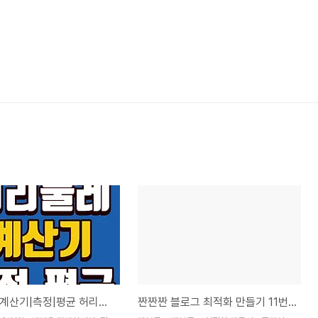
허리둘레 계산기|측정|평균 허리둘레|인치 센치 변환
짠짠짠 블로그 최적화 만들기 11번째