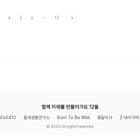
습니다. 이 제품은 단일 질병 치
데 초점을 둔 제품으로, 꾸준히 섭취하면 배
 생활 속에서 건강을 보조하는 보
뇨 증상 완화에 기대를 주는 사례들이 있습니
4
5
6
···
15
효능과 성분, 복용법, 부작용, 판
다. 이번 글에서는 요습관의 **정확한 정의·
히 이해하고 선택하는 것이 중요
효능·복용법·부작용·후기·가격 비교까지 자세
어라란 ?리피어라는 갱년기 여성
히 정리합니다.BN01 요습관이란 어떤 제품
 건강 관리를 위한 영양보조식품
인가?BN01 요습관은 과민성 방광, 빈뇨, 절
년기는 여성 호르몬 변화로 인해
박뇨, 야간뇨 등 배뇨 불편 증상 개선 보조를
적·정서적 변화가 나타날 수 있는
위해 설계된 건강 보조식품입니다. 주로 크랜
 피로에서부터 수면 문제, 기분
베리(PACs) 추출물, 호박씨 추출물, 프로폴
조 등 복합적인 증상이 함께 나
리스 등의 천연 성분을 복합 적용해 요로 환
니다. 리피어라는 이런 여러 증
경과 방광 기능을 돕는 보조 역할을 합니다.
 보조하기..
이 제품..
함께 미래를 만들어가요 12월
nfo0410
틈새생활연구소
Born To Be Wild
용달이사
Z-바이크탁
© 2025 All rights reserved.