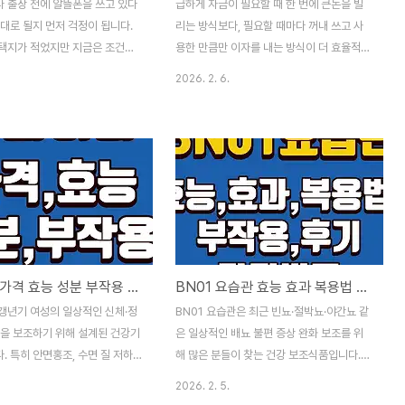
 출장 전에 알뜰폰을 쓰고 있다
급하게 자금이 필요할 때 한 번에 큰돈을 빌
대로 될지 먼저 걱정이 됩니다.
리는 방식보다, 필요할 때마다 꺼내 쓰고 사
택지가 적었지만 지금은 조건만
용한 만큼만 이자를 내는 방식이 더 효율적인
에서도 통화와 데이터를 사용할
경우가 많습니다. 이런 이유로 많은 직장인들
2026. 2. 6.
. 다만 신청 경로가 사업자마다
이 마이너스 통장을 선택합니다. 특히 국민은
마트폰 설정을 놓치면 현지에서 먹
행 마이너스 통장은 조건이 비교적 명확하고
이 생깁니다. 아래 내용은 출국
비대면 신청이 가능해 관심이 높습니다. 이번
 수 있도록 신청 절차와 설정을
글에서는 국민은행 마이너스 통장 신청 조건
한 안내입니다.출국 전 로밍 가능
과 함께 실제 적용되는 한도와 금리 기준까지
는 순서알뜰폰은 이동통신 3사의
정리했습니다.국민은행 마이너스 통장이란국
쓰는 구조라서, 같은 알뜰폰이라도
민은행 마이너스 통장은 정해진 한도 안에서
금제에 따라 로밍 지원이 달라집
자유롭게 인출해 사용할 수 있는 신용대출 상
본인 유심이 어느 망을 쓰는지 확
품입니다. 일반 신용대출과 달리 한 번 약정
리피어라 가격 효능 성분 부작용 판매처 (갱년기 영양제 추천)
BN01 요습관 효능 효과 복용법 부작용 후기 가격 비교까지 한눈에
 빨라집니다. 알뜰폰 앱이나 요금
을 맺어두면 필요할 때마다 다시 신청하지 않
SKT망 KT망 LGU+망 같은 표
아도 사용할 수 있습니다. 이자는 실제 사용
갱년기 여성의 일상적인 신체·정
BN01 요습관은 최근 빈뇨·절박뇨·야간뇨 같
경우가 많고, 통신사 명칭이 애
한 금액에 대해서만 발생하며, 사용하지 않은
상을 보조하기 위해 설계된 건강기
은 일상적인 배뇨 불편 증상 완화 보조를 위
터에 “..
한도에는 이자가 부과되지..
 특히 안면홍조, 수면 질 저하,
해 많은 분들이 찾는 건강 보조식품입니다.
감, 스트레스 등 갱년기와 관련
크랜베리 추출물과 호박씨, 프로폴리스 등 성
2026. 2. 5.
편함을 완화하는 목적으로 복용하
분을 기반으로 요로 환경과 방광 건강을 돕는