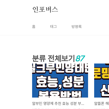
본문 바로가기
인포버스
홈
태그
방명록
분류 전체보기
87
알부민 영양제 추천 효능 성분 부작용 복용시간 실크알부민 양태반